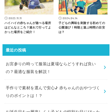
2023.11.11
2024.04.14
ハイハイの赤ちゃんが遊べる場所
子どもの興味を刺激する初めての
はどんなところ？連れて行ってよ
公園遊び！時期と遊ぶ時間の目安
かった場所をご紹介！
は？
最近の投稿
お宮参りの時って服装は夏場ならどうすれば良い
の？最適な服装を解説！
手作りで素材を選んで安心♪ 赤ちゃんのおやつづく
りのポイントは！？
お誕生日を一層楽しく！子どもの特別な日にぴった