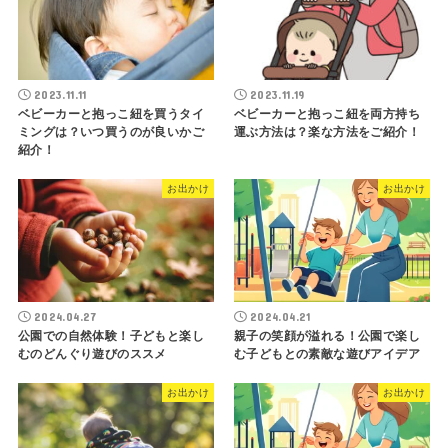
2023.11.11
2023.11.19
ベビーカーと抱っこ紐を買うタイ
ベビーカーと抱っこ紐を両方持ち
ミングは？いつ買うのが良いかご
運ぶ方法は？楽な方法をご紹介！
紹介！
お出かけ
お出かけ
2024.04.27
2024.04.21
公園での自然体験！子どもと楽し
親子の笑顔が溢れる！公園で楽し
むのどんぐり遊びのススメ
む子どもとの素敵な遊びアイデア
お出かけ
お出かけ