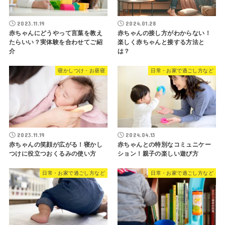
2023.11.19
2024.01.28
赤ちゃんにどうやって言葉を教え
赤ちゃんの接し方がわからない！
たらいい？実体験を合わせてご紹
楽しく赤ちゃんと接する方法と
介
は？
寝かしつけ・お昼寝
日常・お家で過ごし方など
2023.11.19
2024.04.13
赤ちゃんの笑顔が広がる！寝かし
赤ちゃんとの特別なコミュニケー
つけに役立つおくるみの使い方
ション！親子の楽しい遊び方
日常・お家で過ごし方など
日常・お家で過ごし方など