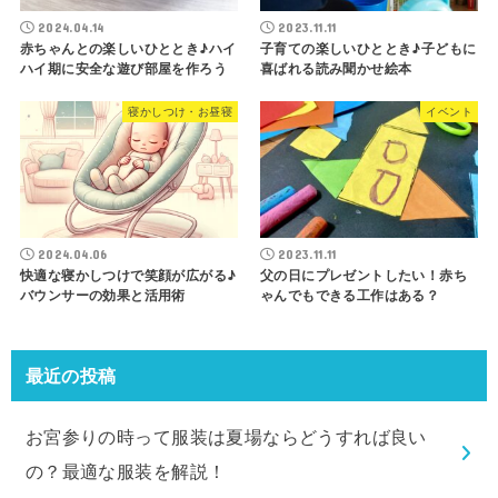
2024.04.14
2023.11.11
赤ちゃんとの楽しいひととき♪ハイ
子育ての楽しいひととき♪子どもに
ハイ期に安全な遊び部屋を作ろう
喜ばれる読み聞かせ絵本
寝かしつけ・お昼寝
イベント
2024.04.06
2023.11.11
快適な寝かしつけで笑顔が広がる♪
父の日にプレゼントしたい！赤ち
バウンサーの効果と活用術
ゃんでもできる工作はある？
最近の投稿
お宮参りの時って服装は夏場ならどうすれば良い
の？最適な服装を解説！